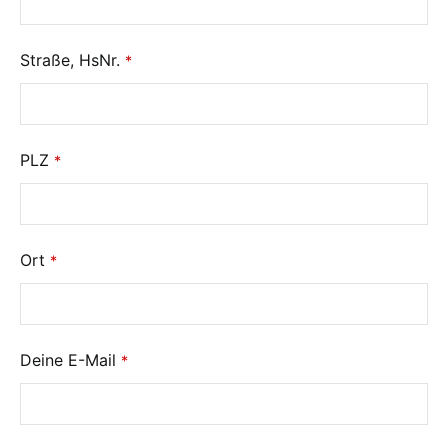
Straße, HsNr.
*
PLZ
*
Ort
*
Business
Deine E-Mail
*
Email
*