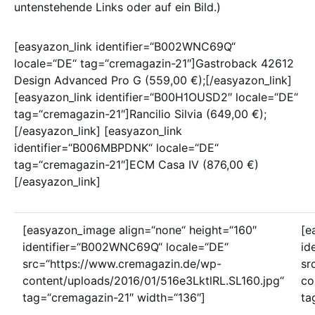
untenstehende Links oder auf ein Bild.)
[easyazon_link identifier=“B002WNC69Q“
locale=“DE“ tag=“cremagazin-21″]Gastroback 42612
Design Advanced Pro G (559,00 €);[/easyazon_link]
[easyazon_link identifier=“B00H1OUSD2″ locale=“DE“
tag=“cremagazin-21″]Rancilio Silvia (649,00 €);
[/easyazon_link] [easyazon_link
identifier=“B006MBPDNK“ locale=“DE“
tag=“cremagazin-21″]ECM Casa IV (876,00 €)
[/easyazon_link]
[easyazon_image align=“none“ height=“160″
[e
identifier=“B002WNC69Q“ locale=“DE“
id
src=“https://www.cremagazin.de/wp-
sr
content/uploads/2016/01/516e3LktlRL.SL160.jpg“
co
tag=“cremagazin-21″ width=“136″]
ta