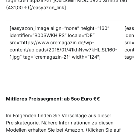
tag=“cremagazin-21″]QuickMill MOD.0820 Stretta old
(431,00 €)[/easyazon_link]
[easyazon_image align=“none“ height=“160″
[ea
identifier=“B00SWKHIRS“ locale=“DE“
iden
src=“https://www.cremagazin.de/wp-
src
content/uploads/2016/01/41khNvw7kHL.SL160-
con
1.jpg“ tag=“cremagazin-21″ width=“124″]
tag
Mittleres Preissegment: ab 5oo Euro €€
Im Folgenden finden Sie Vorschläge aus dieser
Preiskategorie. Nähere Informationen zu diesen
Modellen erhalten Sie bei Amazon. (Klicken Sie auf