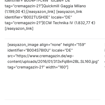
identifier=“B004PTFL4W“ locale=“DE“
tag=“cremagazin-21″]Quickmill Gaggia Milano
(1.199,00 €);[/easyazon_link] [easyazon_link
identifier=“B002TUSH0E“ locale=“DE“
tag=“cremagazin-21″]ECM Technika IV (1.832,77 €)
[/easyazon_link]
[easyazon_image align=“none“ height=“159″
identifier=“B004S78I0U“ locale=“DE“
src=“https://www.cremagazin.de/wp-
content/uploads/2016/01/313xFqI8m2BL.SL160.jpg“
tag=“cremagazin-21″ width=“160″]