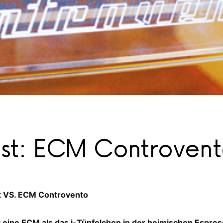
est: ECM Controven
t VS. ECM Controvento
lt eine ECM als das i-Tüpfelchen in der heimischen Espre