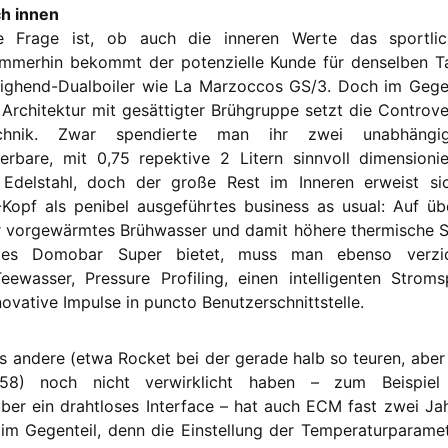
h innen
 Frage ist, ob auch die inneren Werte das sportlic
 Immerhin bekommt der potenzielle Kunde für denselben T
Highend-Dualboiler wie La Marzoccos GS/3. Doch im Gege
 Architektur mit gesättigter Brühgruppe setzt die Controve
chnik. Zwar spendierte man ihr zwei unabhängig
erbare, mit 0,75 repektive 2 Litern sinnvoll dimensioni
Edelstahl, doch der große Rest im Inneren erweist s
Kopf als penibel ausgeführtes business as usual: Auf üb
vorgewärmtes Brühwasser und damit höhere thermische Sta
es Domobar Super bietet, muss man ebenso verzi
eewasser, Pressure Profiling, einen intelligenten Stro
novative Impulse in puncto Benutzerschnittstelle.
s andere (etwa Rocket bei der gerade halb so teuren, aber
R58) noch nicht verwirklicht haben – zum Beispie
über ein drahtloses Interface – hat auch ECM fast zwei Jah
im Gegenteil, denn die Einstellung der Temperaturparamet