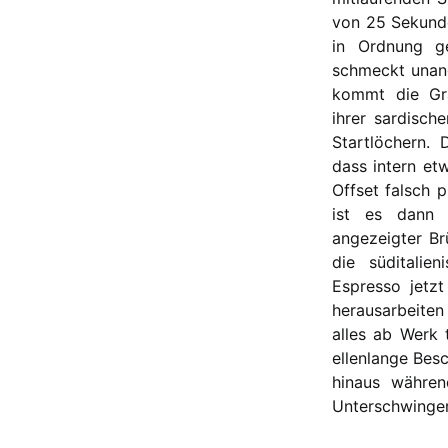
von 25 Sekunde
in Ordnung g
schmeckt unan
kommt die Gr
ihrer sardisch
Startlöchern. 
dass intern etw
Offset falsch 
ist es dann 
angezeigter B
die süditalie
Espresso jetzt
herausarbeiten 
alles ab Werk t
ellenlange Besc
hinaus währen
Unterschwinger