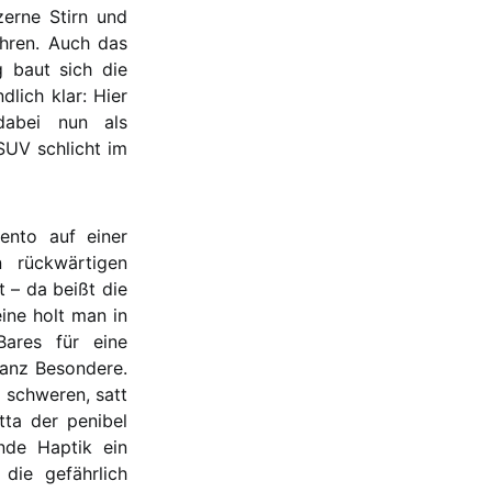
zerne Stirn und
ühren. Auch das
g baut sich die
lich klar: Hier
dabei nun als
SUV schlicht im
ento auf einer
 rückwärtigen
t – da beißt die
ine holt man in
ares für eine
ganz Besondere.
 schweren, satt
tta der penibel
nde Haptik ein
die gefährlich