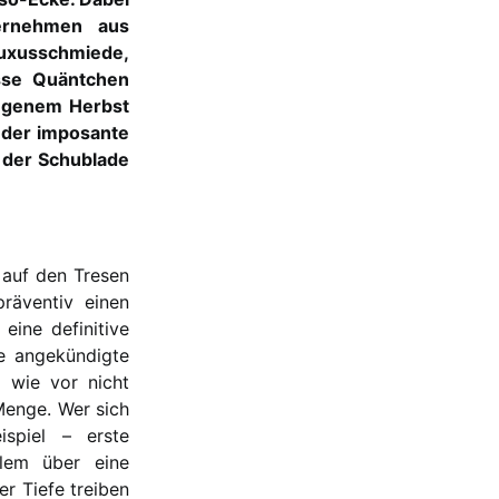
ernehmen aus
xusschmiede,
isse Quäntchen
angenem Herbst
 der imposante
s der Schublade
 auf den Tresen
räventiv einen
eine definitive
ge angekündigte
 wie vor nicht
Menge. Wer sich
ispiel – erste
llem über eine
r Tiefe treiben