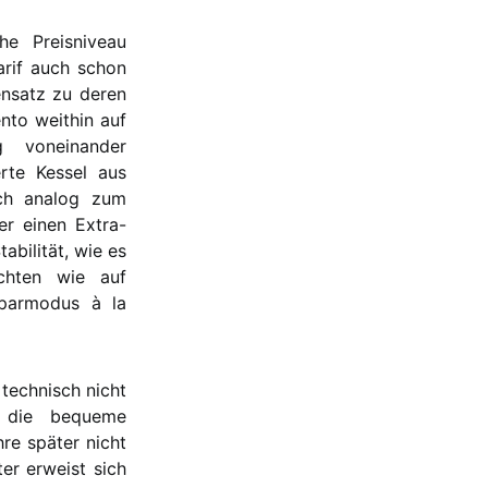
he Preisniveau
arif auch schon
nsatz zu deren
nto weithin auf
 voneinander
erte Kessel aus
ich analog zum
er einen Extra-
bilität, wie es
chten wie auf
msparmodus à la
 technisch nicht
l die bequeme
re später nicht
er erweist sich