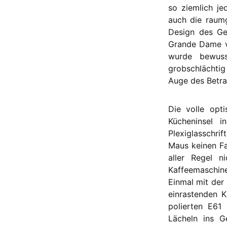
so ziemlich je
auch die raumg
Design des Ger
Grande Dame vo
wurde bewuss
grobschlächtig
Auge des Betra
Die volle opt
Kücheninsel 
Plexiglasschrif
Maus keinen Fa
aller Regel 
Kaffeemaschine
Einmal mit der
einrastenden K
polierten E61
Lächeln ins G