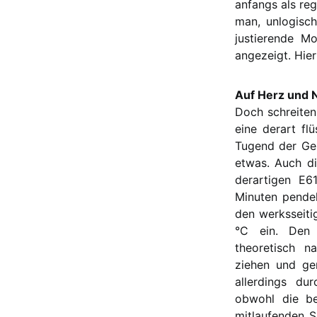
anfangs als re
man, unlogisc
justierende M
angezeigt. Hier
Auf Herz und 
Doch schreiten 
eine derart f
Tugend der Ge
etwas. Auch di
derartigen E6
Minuten pendel
den werksseiti
°C ein. Den 
theoretisch n
ziehen und ge
allerdings du
obwohl die b
mitlaufenden S