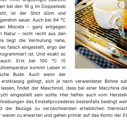
n bei den 16 g im Doppelsieb
eht, ist der Shot dünn und
genehm sauer. Auch bei 94 °C
an Miscela – ganz entgegen
en Natur – nicht recht aus den
Da liegt die Vermutung nahe,
as falsch eingestellt, ergo der
programmiert ist. Und exakt so
auch: Erst bei 100 °C (!)
rühtemperatur kommt Leben in
nische Bude. Auch wenn der
 erstklassig gelingt, sich je nach verwendeter Bohne su
lassen, findet der Maschinist, dass bei einer Macchina di
utti eingestellt sein sollte. Hier helfen auch vom Herstell
hreibungen des Einstellprozederes bestenfalls bedingt wei
d der Bezüge zu verzeichnenden erheblichen thermis
 waren zu erwarten und gehen primär auf das Konto der E