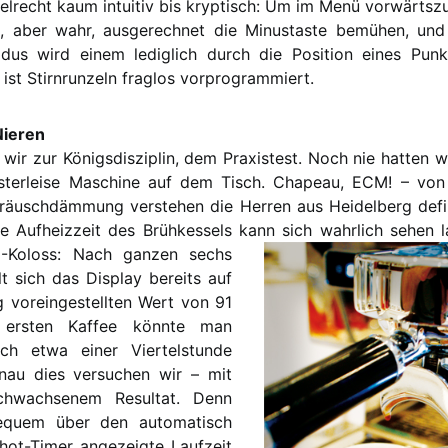
gelrecht kaum intuitiv bis kryptisch: Um im Menü vorwärt
h, aber wahr, ausgerechnet die Minustaste bemühen, und 
odus wird einem lediglich durch die Position eines Punk
 ist Stirnrunzeln fraglos vorprogrammiert.
Nieren
wir zur Königsdisziplin, dem Praxistest. Noch nie hatten w
lüsterleise Maschine auf dem Tisch. Chapeau, ECM! – von
räuschdämmung verstehen die Herren aus Heidelberg defin
e Aufheizzeit des Brühkessels kann sich wahrlich sehen
1-Koloss: Nach ganzen sechs
t sich das Display bereits auf
g voreingestellten Wert von 91
ersten Kaffee könnte man
ach etwa einer Viertelstunde
nau dies versuchen wir – mit
rchwachsenem Resultat. Denn
equem über den automatisch
hot-Timer angezeigte Laufzeit