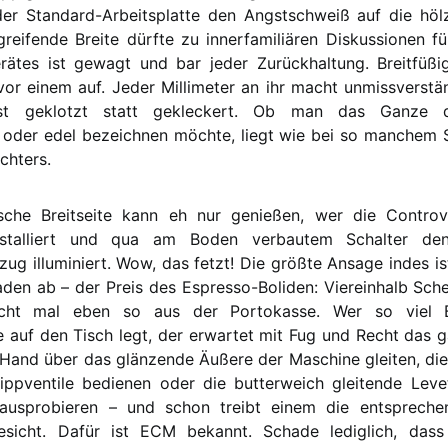
der Standard-Arbeitsplatte den Angstschweiß auf die höl
reifende Breite dürfte zu innerfamiliären Diskussionen f
ätes ist gewagt und bar jeder Zurückhaltung. Breitfüßi
r einem auf. Jeder Millimeter an ihr macht unmissverständ
t geklotzt statt gekleckert. Ob man das Ganze 
 oder edel bezeichnen möchte, liegt wie bei so manchem 
chters.
ische Breitseite kann eh nur genießen, wer die Controv
installiert und qua am Boden verbautem Schalter den
tzug illuminiert. Wow, das fetzt! Die größte Ansage indes is
den ab – der Preis des Espresso-Boliden: Viereinhalb Sche
nicht mal eben so aus der Portokasse. Wer so viel B
 auf den Tisch legt, der erwartet mit Fug und Recht das 
 Hand über das glänzende Äußere der Maschine gleiten, die
ippventile bedienen oder die butterweich gleitende Leve
 ausprobieren – und schon treibt einem die entspreche
esicht. Dafür ist ECM bekannt. Schade lediglich, dass 