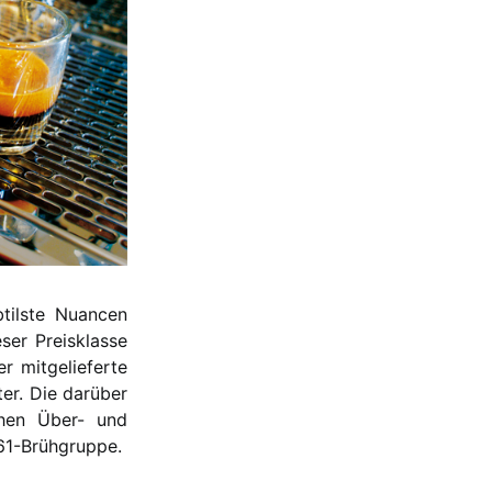
btilste Nuancen
eser Preisklasse
er mitgelieferte
ter. Die darüber
chen Über- und
61-Brühgruppe.