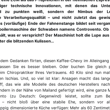
iger technische Innovationen, mit denen das Unt
d zu punkten weiß, sondern der Nimbus der Lu
 Verarbeitungsqualität – und nicht zuletzt das gew
Das (vorläufige) Ende der Fahnenstange bildet seit verg
lboilermaschine der Schwaben namens Controvento. Ob
ält, was er verspricht? Der Maschinist holt die Lupe au
ter die blitzenden Kulissen…
t dem Gedanken flirten, diesen Kaffee-Chevy im Alleingang
assen Sie es besser bleiben. Oder buchen Sie gleich p
m Chiropraktiker Ihres Vertrauens. 40 Kilo sind nun mal 
n Ischias. Und, so viel ist klar: Ansagen macht das lan
ff, das wie alle Modelle des deutschen Herstellers nach
ondern in der Nähe von Mailand gefertigt wird, eine ganze 
nto (zu Deutsch: Gegenwind) leistet, sollte zum Be
 – nicht bloß über eine stabile Ehe, sondern vor a
ppig dimensionierte Küche verfügen: Mehr als 60 Zentimete