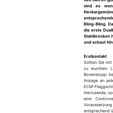
sind es wen
Neckargemün
entsprechende
Bling-Bling. 
die erste Dua
Stahlbrocken h
und schaut hin
Erstkontakt
Sollten Sie mi
zu wuchten: L
Boxenstopp bei
Ansage an jede
ECM-Flaggschi
hierzulande, s
eine Controve
Voraussetzung
entsprechend ü