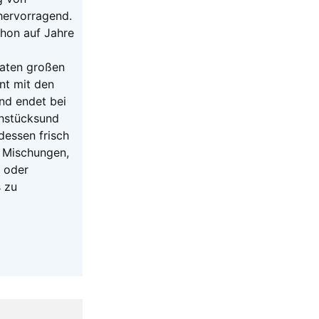
hervorragend.
hon auf Jahre
taten großen
nt mit den
nd endet bei
ühstücksund
ndessen frisch
e Mischungen,
” oder
 zu