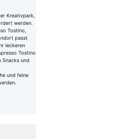
ter Kreativpark,
ördert werden.
so Tostino,
andort passt
hr leckeren
presso Tostino
n Snacks und
he und feine
werden.