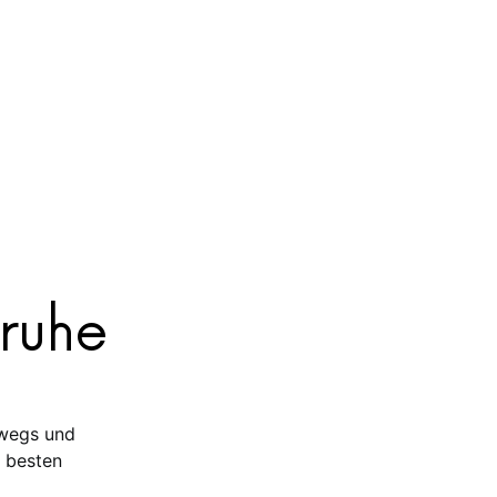
sruhe
wegs und
 besten