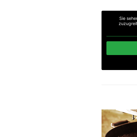
Sie sehe
zuzugreif