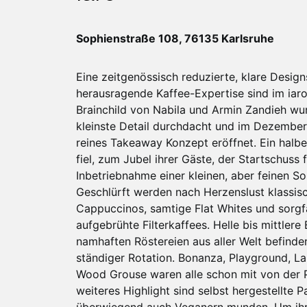
Sophienstraße 108, 76135 Karlsruhe
Eine zeitgenössisch reduzierte, klare Desig
herausragende Kaffee-Expertise sind im iar
Brainchild von Nabila und Armin Zandieh wur
kleinste Detail durchdacht und im Dezember
reines Takeaway Konzept eröffnet. Ein halbe
fiel, zum Jubel ihrer Gäste, der Startschuss f
Inbetriebnahme einer kleinen, aber feinen S
Geschlürft werden nach Herzenslust klassis
Cappuccinos, samtige Flat Whites und sorgfä
aufgebrühte Filterkaffees. Helle bis mittler
namhaften Röstereien aus aller Welt befinden
ständiger Rotation. Bonanza, Playground, L
Wood Grouse waren alle schon mit von der P
weiteres Highlight sind selbst hergestellte Pa