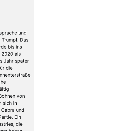
nsprache und
o Trumpf. Das
de bis ins
 2020 als
s Jahr später
ür die
onnenterstraße.
che
ltig
e Bohnen von
 sich in
a Cabra und
artie. Ein
stries, die