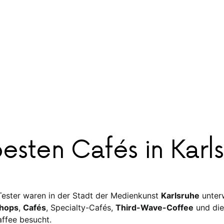
esten Cafés in Karl
ester waren in der Stadt der Medienkunst
Karlsruhe
unter
hops
,
Cafés
, Specialty-Cafés,
Third-Wave-Coffee
und die
affee besucht.