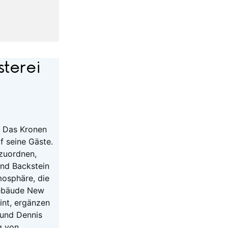
terei
? Das Kronen
f seine Gäste.
nzuordnen,
und Backstein
mosphäre, die
egebäude New
int, ergänzen
 und Dennis
g von