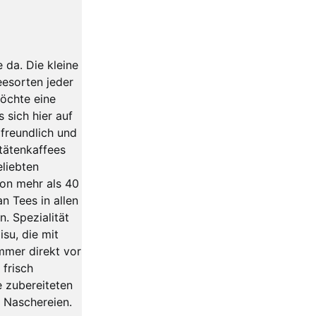
e da. Die kleine
eesorten jeder
öchte eine
 sich hier auf
freundlich und
itätenkaffees
liebten
on mehr als 40
n Tees in allen
. Spezialität
su, die mit
mmer direkt vor
 frisch
e zubereiteten
n Naschereien.