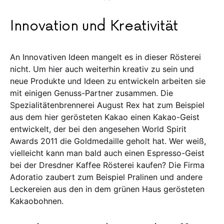
Innovation und Kreativität
An Innovativen Ideen mangelt es in die­ser Rösterei
nicht. Um hier auch wei­­terhin kreativ zu sein und
neue Pro­duk­te und Ideen zu entwickeln arbeiten sie
mit einigen Genuss-Partner zu­sam­men. Die
Spezialitätenbrennerei August Rex hat zum Beispiel
aus dem hier ge­rös­te­ten Ka­­kao einen Kakao-Geist
entwickelt, der bei den angesehen World Spi­­­rit
Awards 2011 die Goldmedaille ge­holt hat. Wer weiß,
vielleicht kann man bald auch einen Espresso-Geist
bei der Dresd­­ner Kaffee Rösterei kaufen? Die Fir­­ma
Ado­ra­tio zaubert zum Beispiel Pra­­linen und andere
Le­ckereien aus den in dem grünen Haus ge­rösteten
Ka­kao­bohnen.