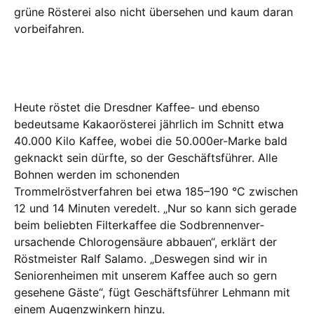
grüne Rösterei also nicht über­sehen und kaum daran
vorbeifahren.
Heute röstet die Dresdner Kaffee- und ebenso
bedeutsame Ka­kao­rösterei jähr­lich im Schnitt etwa
40.000 Kilo Kaf­fee, wobei die 50.000er-Mar­ke bald
ge­knackt sein dürfte, so der Ge­schäfts­füh­­rer. Alle
Bohnen werden im scho­nen­den
Trommelröstverfahren bei et­wa 185–190 °C zwischen
12 und 14 Minuten veredelt. „Nur so kann sich ge­rade
beim beliebten Filterkaffee die Sod­bren­nen­ver­­
ursachende Chloro­gen­säu­re abbauen“, erklärt der
Röstmeister Ralf Salamo. „Des­­wegen sind wir in
Seniorenheimen mit unserem Kaffee auch so gern
gesehe­ne Gäste“, fügt Geschäftsführer Leh­mann mit
einem Augenzwinkern hin­zu.