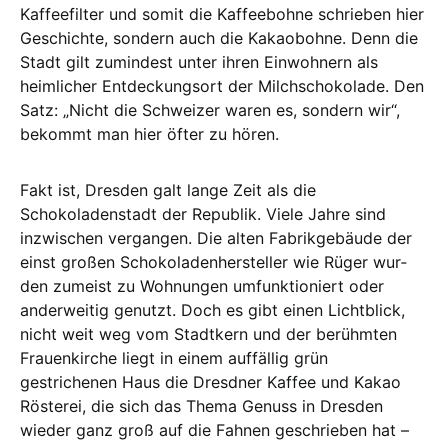
Kaffeefilter und somit die Kaffeebohne schrieben hier
Ge­schichte, sondern auch die Ka­kao­boh­ne. Denn die
Stadt gilt zumindest un­ter ihren Einwohnern als
heimlicher Ent­deckungsort der Milch­scho­kolade. Den
Satz: „Nicht die Schweizer waren es, sondern wir“,
bekommt man hier öfter zu hö­ren.
Fakt ist, Dresden galt lange Zeit als die
Schokoladenstadt der Republik. Vie­le Jahre sind
inzwischen vergangen. Die alten Fabrikgebäude der
einst großen Schokoladenhersteller wie Rüger wur­
den zumeist zu Wohnungen um­funk­tioniert oder
anderweitig genutzt. Doch es gibt einen Lichtblick,
nicht weit weg vom Stadtkern und der berühmten
Frau­enkirche liegt in einem auffällig grün
gestrichenen Haus die Dresdner Kaffee und Kakao
Rösterei, die sich das Thema Genuss in Dresden
wieder ganz groß auf die Fahnen geschrieben hat –