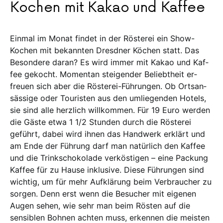
Kochen mit Kakao und Kaffee
Einmal im Monat findet in der Rösterei ein Show-
Kochen mit be­kannten Dresd­ner Kö­chen statt. Das
Be­son­dere daran? Es wird im­mer mit Kakao und Kaf­
fee ge­kocht. Momentan steigender Beliebtheit er­­­
freuen sich aber die Rösterei-Führun­gen. Ob Orts­an­
säs­sige oder Touristen aus den umliegenden Ho­tels,
sie sind al­le herz­lich willkommen. Für 19 Euro wer­­den
die Gäste etwa 1 1/2 Stunden durch die Rösterei
geführt, dabei wird ih­­nen das Handwerk erklärt und
am En­de der Führung darf man natürlich den Kaf­­­fee
und die Trink­scho­kolade verköstigen – eine Packung
Kaf­fee für zu Hause in­­klusive. Diese Füh­run­gen sind
wichtig, um für mehr Auf­klä­rung beim Ver­brau­­­cher zu
sorgen. Denn erst wenn die Be­sucher mit eigenen
Augen sehen, wie sehr man beim Rös­ten auf die
sensiblen Boh­­nen achten muss, erkennen die meisten