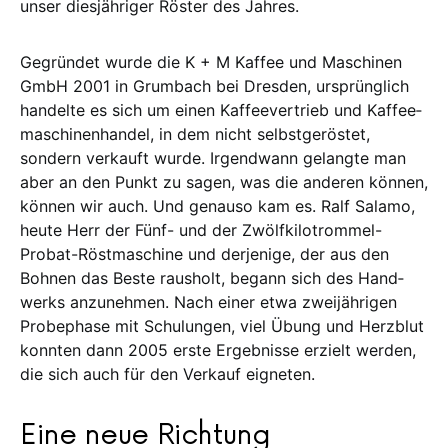
unser diesjähriger Röster des Jahres.
Gegründet wurde die K + M Kaffee und Maschinen
GmbH 2001 in Grumbach bei Dresden, ursprünglich
handelte es sich um einen Kaffeevertrieb und Kaf­fee­
ma­schi­­nenhandel, in dem nicht selbstge­­röstet,
sondern verkauft wurde. Ir­­gend­wann gelangte man
aber an den Punkt zu sa­gen, was die anderen können,
können wir auch. Und genauso kam es. Ralf Sa­­­­la­mo,
heute Herr der Fünf- und der Zwölf­­kilotrommel-
Probat-Röst­maschine und derjenige, der aus den
Boh­nen das Bes­­te rausholt, begann sich des Hand­
werks an­zu­nehmen. Nach ei­ner etwa zwei­­­­­jährigen
Pro­bephase mit Schu­­lun­gen, viel Übung und Herzblut
konn­­ten dann 2005 erste Ergebnisse er­zielt werden,
die sich auch für den Verkauf eig­ne­ten.
Eine neue Richtung