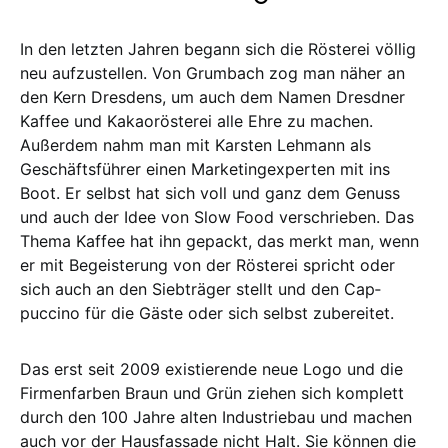
In den letzten Jahren begann sich die Rösterei völlig
neu aufzustellen. Von Grum­­bach zog man näher an
den Kern Dres­­­dens, um auch dem Namen Dres­d­ner
Kaffee und Kakaorösterei alle Ehre zu machen.
Außerdem nahm man mit Kars­­ten Lehmann als
Geschäftsführer ei­nen Mar­ketingexperten mit ins
Boot. Er selbst hat sich voll und ganz dem Ge­nuss
und auch der Idee von Slow Food ver­schrie­ben. Das
Thema Kaffee hat ihn ge­packt, das merkt man, wenn
er mit Be­geis­­te­rung von der Rösterei spricht oder
sich auch an den Siebträger stellt und den Cap­
puccino für die Gäste oder sich selbst zu­bereitet.
Das erst seit 2009 existierende neue Lo­go und die
Fir­men­­farben Braun und Grün zie­­hen sich komplett
durch den 100 Jah­re al­­ten Industriebau und mac­hen
auch vor der Hausfassade nicht Halt. Sie kön­nen die