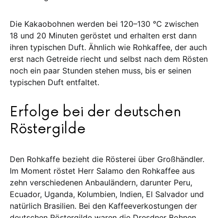
Die Kakao­bohnen werden bei 120–130 °C zwi­­schen
18 und 20 Minuten geröstet und er­­halten erst dann
ihren typischen Duft. Ähn­­lich wie Rohkaffee, der auch
erst nach Getreide riecht und selbst nach dem Rös­­ten
noch ein paar Stunden ste­hen muss, bis er seinen
typischen Duft ent­faltet.
Erfolge bei der deutschen
Röstergilde
Den Rohkaffe bezieht die Rös­te­­rei über Groß­händler.
Im Moment rös­tet Herr Sa­la­mo den Rohkaffee aus
zehn ver­schie­denen Anbauländern, da­run­ter Pe­ru,
Ecuador, Uganda, Ko­lum­bien, In­dien, El Salvador und
natürlich Bra­­si­lien. Bei den Kaffeeverkostungen der
deut­­­schen Röstergilde waren die Dres­­d­ner­ Bohnen