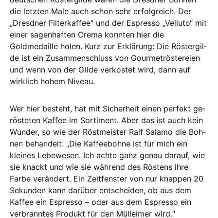
die letzten Male auch schon sehr erfolgreich. Der
„Dresdner Fil­ter­­kaf­­­fee“ und der Espresso „Velluto“ mit
ei­­ner sagenhaften Crema konnten hier die
Goldmedaille holen. Kurz zur Er­­klä­rung: Die Rös­ter­gil­
de ist ein Zu­sam­­men­schluss von Gourmet­rös­te­reien
und wenn von der Gilde verkostet wird, dann auf
wirklich hohem Ni­veau.
Wer hier be­steht, hat mit Si­cher­heit einen perfekt ge­­­
rösteten Kaffee im Sor­ti­ment. Aber das ist auch kein
Wunder, so wie der Rös­t­­­meister Ralf Salamo die Boh­
nen be­han­­delt: „Die Kaffeebohne ist für mich ein
kleines Lebewesen. Ich ach­te ganz ge­­nau darauf, wie
sie knackt und wie sie wäh­­rend des Röstens ihre
Farbe ver­ändert. Ein Zeitfenster von nur knappen 20
Se­kunden kann darüber entscheiden, ob aus dem
Kaffee ein Espresso – oder aus dem Espresso ein
verbranntes Pro­dukt für den Mülleimer wird.“