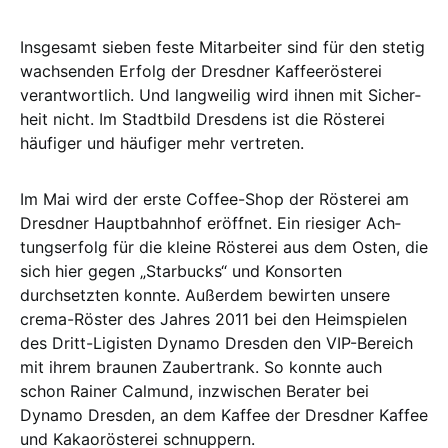
Insgesamt sieben feste Mitarbeiter sind für den stetig
wachsenden Erfolg der Dres­­­dner Kaffeerösterei
verantwortlich. Und langweilig wird ihnen mit Sicher­
heit nicht. Im Stadtbild Dresdens ist die Rös­te­rei
häufiger und häufiger mehr vertreten.
Im Mai wird der erste Coffee-Shop der Rös­terei am
Dresdner Haupt­bahn­hof eröf­fnet. Ein riesiger Ach­
tungs­er­folg für die kleine Rösterei aus dem Os­ten, die
sich hier gegen „Star­bucks“ und Konsor­ten
durchsetzten konn­te. Au­ßer­­dem bewirten unsere
crema-Röster des Jahres 2011 bei den Heim­spielen
des Dritt-Ligisten Dynamo Dres­den den VIP-Be­­reich
mit ihrem brau­nen Zau­ber­trank. So konnte auch
schon Rainer Cal­mund, in­zwi­schen Berater bei
Dynamo Dres­den, an dem Kaffee der Dresdner Kaffee
und Ka­kao­rösterei schnup­pern.